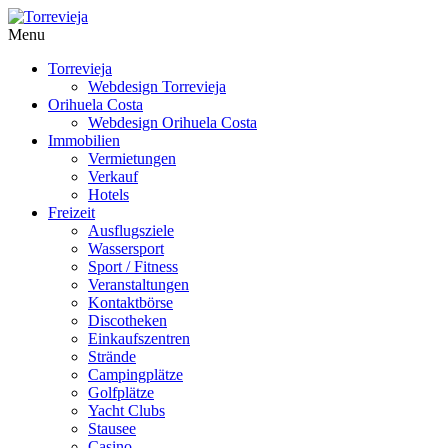
Menu
Torrevieja
Webdesign Torrevieja
Orihuela Costa
Webdesign Orihuela Costa
Immobilien
Vermietungen
Verkauf
Hotels
Freizeit
Ausflugsziele
Wassersport
Sport / Fitness
Veranstaltungen
Kontaktbörse
Discotheken
Einkaufszentren
Strände
Campingplätze
Golfplätze
Yacht Clubs
Stausee
Casino